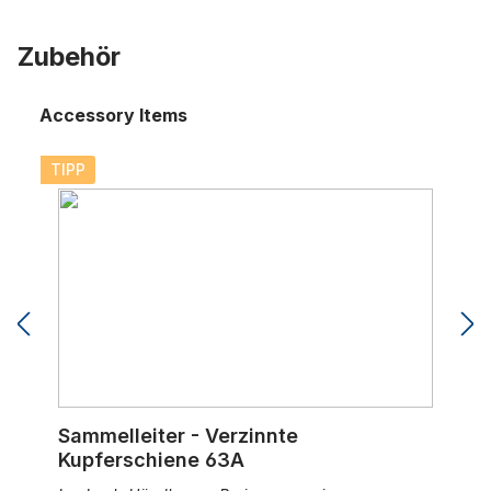
Zubehör
Accessory Items
Sammelleiter - Verzinnte Kupferschiene 63A
TIPP
Sammelleiter - Verzinnte
Kupferschiene 63A