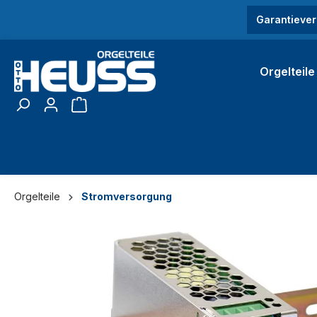
springen
Zur Hauptnavigation springen
Garantiever
Orgelteile
Orgelteile
Stromversorgung
Bildergalerie überspringen