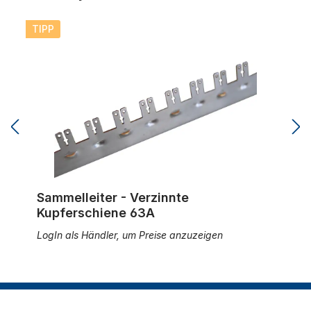
Sammelleiter - Verzinnte Kupferschiene 63A
TIPP
Sammelleiter - Verzinnte
Kupferschiene 63A
LogIn als Händler, um Preise anzuzeigen